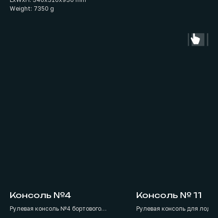
Weight: 7350 g
Консоль №4
Консоль № 11
Рулевая консоль №4 бортового
Рулевая консоль для лодки
расположения создана специально
крепится к полу.