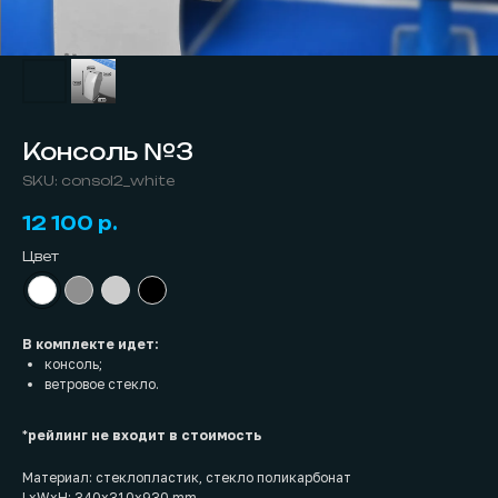
Консоль №3
SKU:
consol2_white
12 100
р.
Цвет
В комплекте идет:
консоль;
ветровое стекло.
*
рейлинг не входит в стоимость
Материал: стеклопластик, стекло поликарбонат
LxWxH: 340x310x930 mm