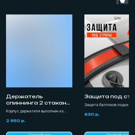
Держатель
Защита под ст
спиннинга 2 стакана,
Защита баллонов лодки от 
белый (пластик)
при фиксации лодки ПВХ, Р
Корпус держателя выполнен из
630
р.
прицепе.
прочной пластмассы, с
2 950
р.
возможностью установки до двух
удилищ.
Подробнее
Подробнее