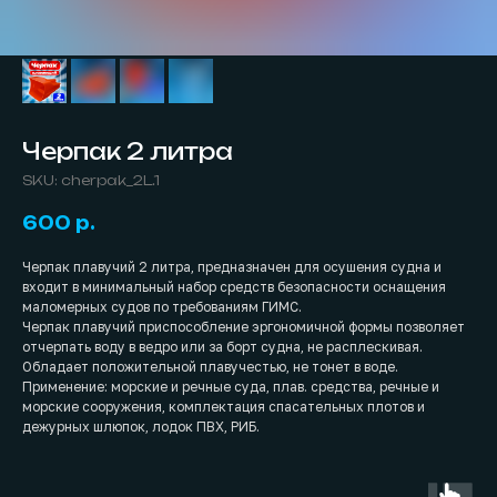
Черпак 2 литра
SKU:
cherpak_2L.1
600
р.
Черпак плавучий 2 литра, предназначен для осушения судна и
входит в минимальный набор средств безопасности оснащения
маломерных судов по требованиям ГИМС.
Черпак плавучий приспособление эргономичной формы позволяет
отчерпать воду в ведро или за борт судна, не расплескивая.
Обладает положительной плавучестью, не тонет в воде.
Применение: морские и речные суда, плав. средства, речные и
морские сооружения, комплектация спасательных плотов и
дежурных шлюпок, лодок ПВХ, РИБ.