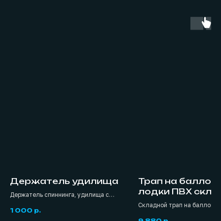
Держатель удилища
Трап на баллон
лодки ПВХ скла
Держатель спиннинга, удилища с
креплением на жесткий борт или
Складной трап на баллоны
1 000
р.
горизонтальную поверхность.
ПВХ.
9 880
р.