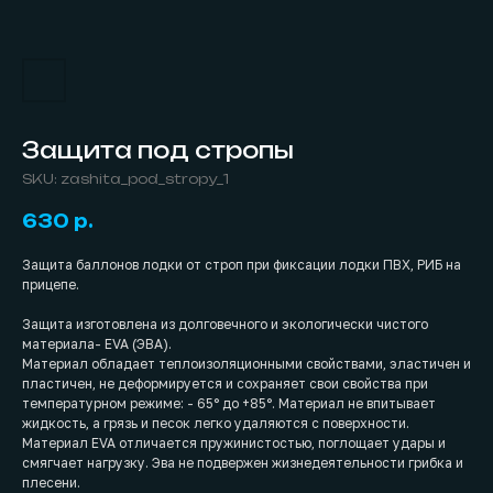
Защита под стропы
SKU:
zashita_pod_stropy_1
630
р.
Защита баллонов лодки от строп при фиксации лодки ПВХ, РИБ на
прицепе.
Защита изготовлена из долговечного и экологически чистого
материала- EVA (ЭВА).
Материал обладает теплоизоляционными свойствами, эластичен и
пластичен, не деформируется и сохраняет свои свойства при
температурном режиме: - 65° до +85°. Материал не впитывает
жидкость, а грязь и песок легко удаляются с поверхности.
Материал EVA отличается пружинистостью, поглощает удары и
смягчает нагрузку. Эва не подвержен жизнедеятельности грибка и
плесени.