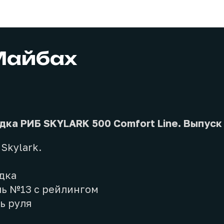
Проекты
Майбах
дка РИБ SKYLARK 500 Comfort Line. Выпуск 
 Skylark.
дка
ль №13 с рейлингом
ь руля