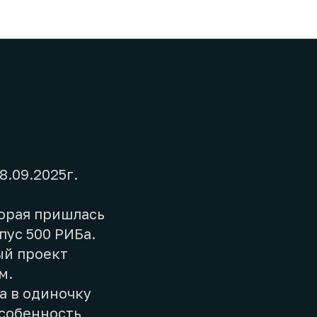
8.09.2025г.
торая пришлась
пус 500 РИБа.
ый проект
м.
а в одиночку
собенность