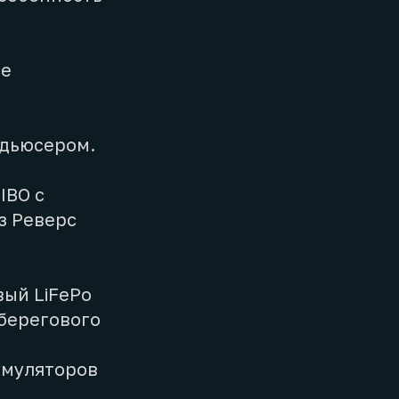
ое
нсдьюсером.
IBO с
з Реверс
вый LiFePo
 берегового
кумуляторов