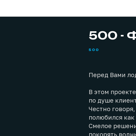
500 -
500
Перед Вами лод
В этом проект
по душе клиент
Честно говоря,
полюбился как 
Смелое решени
покорять водн