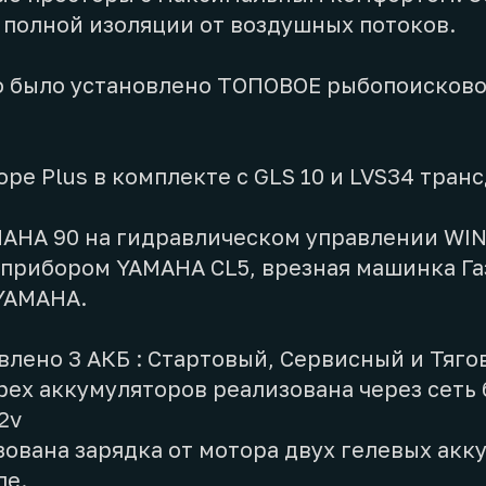
 полной изоляции от воздушных потоков.
 было установлено ТОПОВОЕ рыбопоисков
cope Plus в комплекте с GLS 10 и LVS34 тра
AHA 90 на гидравлическом управлении WIN
прибором YAMAHA CL5, врезная машинка Га
YAMAHA.
влено 3 АКБ : Стартовый, Сервисный и Тяго
рех аккумуляторов реализована через сеть
2v
зована зарядка от мотора двух гелевых ак
ле.