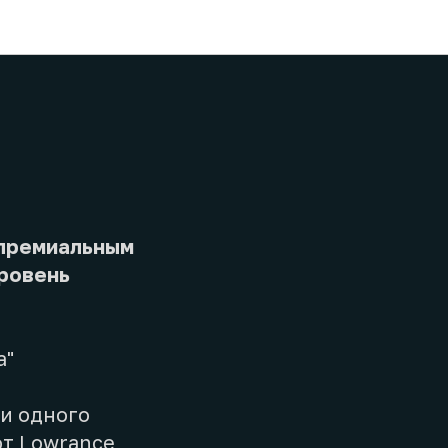
 премиальным
уровень
а"
ни одного
от Lowrance