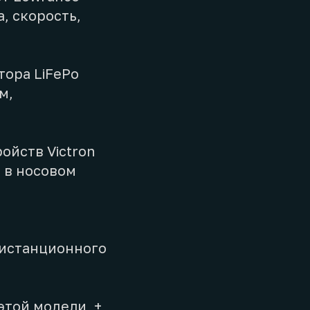
, скорость,
тора LiFePo
м,
ойств Victron
н в носовом
дистанционного
этой модели, +