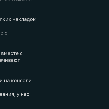
ягких накладок
е с
 вместе с
печивают
и на консоли
ания, у нас