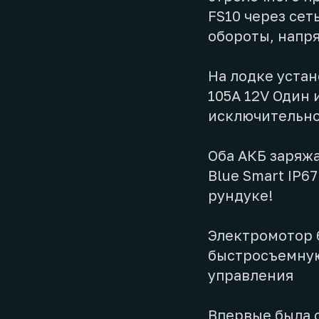
FS10 через сет
обороты, напря
На лодке устан
105A 12V Один 
исключительно
Оба АКБ заряжа
Blue Smart IP6
рундуке!
Электромотор 6
быстросъемную
управления
Впервые была с