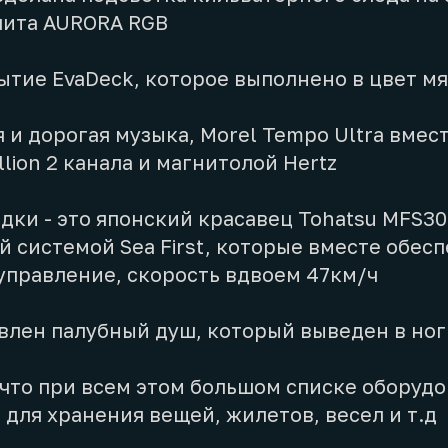
пита AURORA RGB
ытие EvaDeck, которое выполнено в цвет м
 и дорогая музыка, Morel Tempo Ultra вмест
lion 2 канала и магнитолой Hertz
дки - это японский красавец Tohatsu MFS30
 системой Sea First, которые вместе обес
управление, скорость вдвоем 47км/ч
влен палубный душ, который выведен в ног
что при всем этом большом списке оборудов
 для хранения вещей, жилетов, весел и т.д