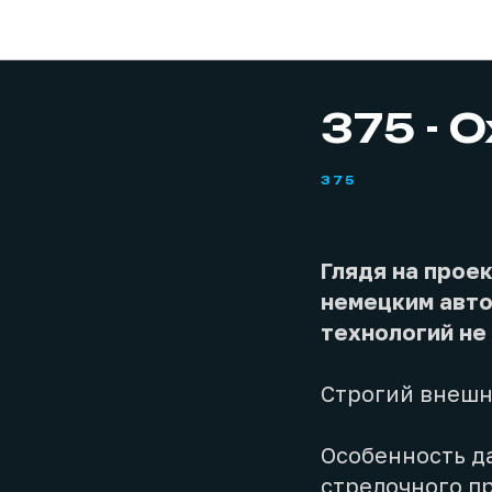
375 - 
375
Глядя на прое
немецким авто
технологий не
Строгий внешн
Особенность да
стрелочного п