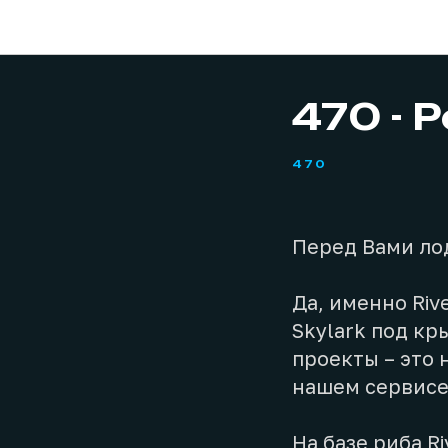
470 - 
470
Перед Вами лод
Да, именно Riv
Skylark под кр
проекты – это н
нашем сервисе
На базе риба R