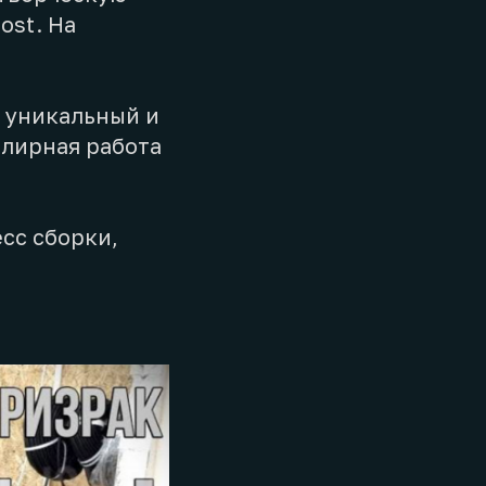
ost. На
а уникальный и
елирная работа
.
сс сборки,