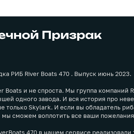
Проекты
Речной Призрак
ка РИБ River Boats 470 . Выпуск июнь 2023.
er Boats и не спроста. Мы группа компаний R
ышей одного завода. И вся история про нев
е только Skylark. И если вы обладатель риба
 мы сможем воплотить все ваши пожелания
iverBoats 470 в нашем сервисе реализовали