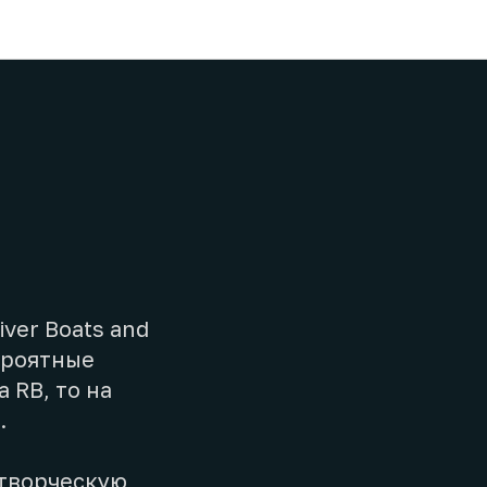
iver Boats and
ероятные
 RB, то на
.
 творческую