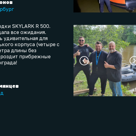
онов
ербург
одки SKYLARK R 500.
ала все ожидания.
 удивительная для
ького корпуса (четыре с
тра длины без
ороздит прибрежные
града!
мянцев
ад