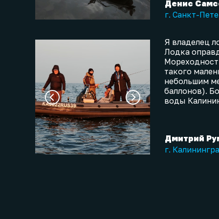
Денис Самс
г. Санкт-Пет
Я владелец л
Лодка оправд
Мореходность
такого мален
небольшим ме
баллонов). Б
воды Калинин
Дмитрий Ру
г. Калинингр