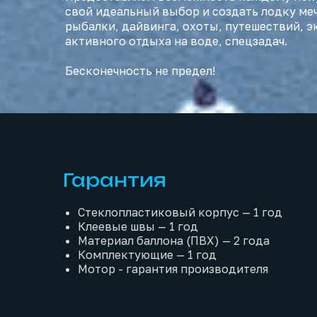
свой идеальный выбор и создать лодку ме
рыбалки, дайвинга, охоты, путешествий, э
активного отдыха на воде, спецзадач.
Бесконечность не предел!
Гарантия
Стеклопластиковый корпус — 1 год
Клеевые швы — 1 год
Материал баллона (ПВХ) — 2 года
Комплектующие — 1 год
Мотор - гарантия производителя