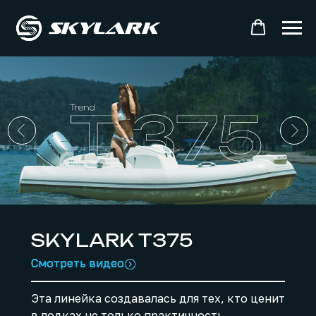
SKYLARK T375
Смотреть видео
Смотреть видео
Эта линейка создавалась для тех, кто ценит
в лодках не только практичность,