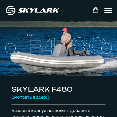
SKYLARK F480
Смотреть видео
Смотреть видео
Базовый корпус позволяет добавить
консоли, сидение, рундуки и другие опции.