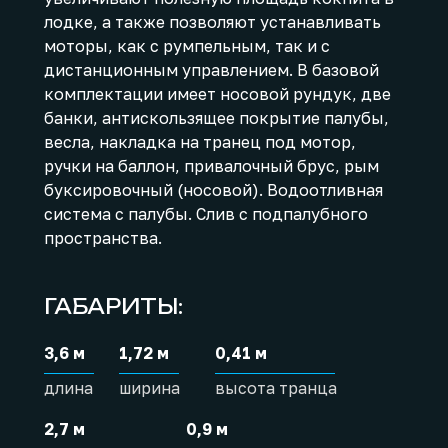
лодке, а также позволяют устанавливать
моторы, как с румпельным, так и с
дистанционным управлением. В базовой
комплектации имеет носовой рундук, две
банки, антискользящее покрытие палубы,
весла, накладка на транец под мотор,
ручки на баллон, привалочный брус, рым
буксировочный (носовой). Водоотливная
система с палубы. Слив с подпалубного
пространства.
ГАБАРИТЫ:
3,6 м
1,72 м
0,41 м
длина
ширина
высoтa тpанцa
2,7 м
0,9 м